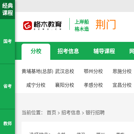
经典
课程
荆门
上岸船
格木造
国考
分校
招考信息
辅导课程
黄埔基地(总部)
武汉总校
鄂州分校
恩施分校
咸宁分校
襄阳分校
孝感分校
宜昌分校
省考
当前位置：
首页
>
招考信息
>
银行招聘
教师