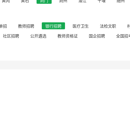
黄冈
黄石
荆门
荆州
潜江
十堰
随州
单招
教师招聘
银行招聘
医疗卫生
法检文职
社区招聘
公开遴选
教师资格证
国企招聘
全国招