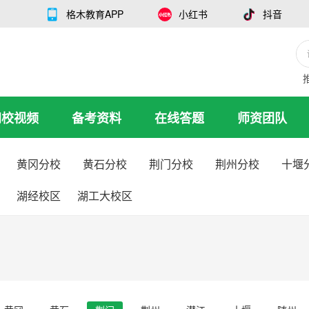
格木教育APP
小红书
抖音
网校视频
备考资料
在线答题
师资团队
黄冈分校
黄石分校
荆门分校
荆州分校
十堰
湖经校区
湖工大校区