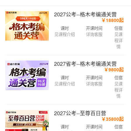
2027公考--格木考编通关营
￥18800起
课时
开课时间
住宿
见课程介绍
详询客服
见课
程详
情
2027省考--格木考编通关营
￥9800起
课时
开课时间
住宿
见课程介绍
详询客服
见课
程详
情
2027公考--至尊百日营
￥35800起
课时
开课时间
住宿